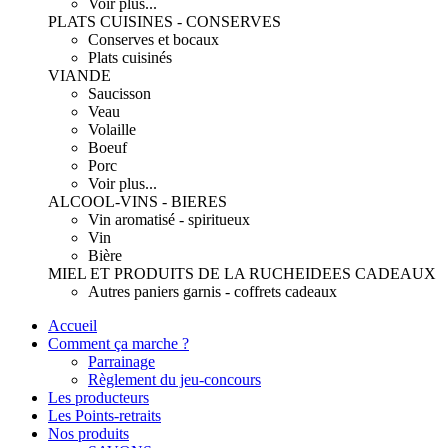
Voir plus...
PLATS CUISINES - CONSERVES
Conserves et bocaux
Plats cuisinés
VIANDE
Saucisson
Veau
Volaille
Boeuf
Porc
Voir plus...
ALCOOL-VINS - BIERES
Vin aromatisé - spiritueux
Vin
Bière
MIEL ET PRODUITS DE LA RUCHE
IDEES CADEAUX
Autres paniers garnis - coffrets cadeaux
Accueil
Comment ça marche ?
Parrainage
Règlement du jeu-concours
Les producteurs
Les Points-retraits
Nos produits