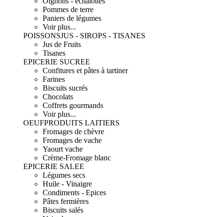
Oignons - échalottes
Pommes de terre
Paniers de légumes
Voir plus...
POISSONS
JUS - SIROPS - TISANES
Jus de Fruits
Tisanes
EPICERIE SUCREE
Confitures et pâtes à tartiner
Farines
Biscuits sucrés
Chocolats
Coffrets gourmands
Voir plus...
OEUF
PRODUITS LAITIERS
Fromages de chèvre
Fromages de vache
Yaourt vache
Crème-Fromage blanc
EPICERIE SALEE
Légumes secs
Huile - Vinaigre
Condiments - Epices
Pâtes fermières
Biscuits salés