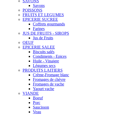
SAVONS
Savons
POISSONS
FRUITS ET LEGUMES
EPICERIE SUCREE
Coffrets gourmands
Farines
JUS DE FRUITS - SIROPS
Jus de Fruits
OEUF
EPICERIE SALEE
Biscuits salés
Condiments - Epices
Huile - Vinaigre
Légumes secs
PRODUITS LAITIERS
Crème-Fromage blanc
Fromages de chèvre
Fromages de vache
Yaourt vache
VIANDE
Boeuf
Porc
Saucisson
Veau