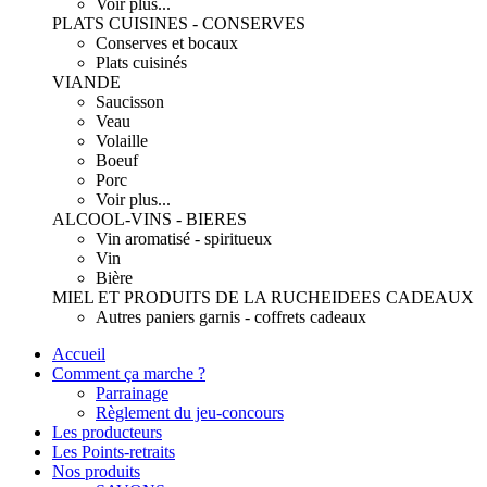
Voir plus...
PLATS CUISINES - CONSERVES
Conserves et bocaux
Plats cuisinés
VIANDE
Saucisson
Veau
Volaille
Boeuf
Porc
Voir plus...
ALCOOL-VINS - BIERES
Vin aromatisé - spiritueux
Vin
Bière
MIEL ET PRODUITS DE LA RUCHE
IDEES CADEAUX
Autres paniers garnis - coffrets cadeaux
Accueil
Comment ça marche ?
Parrainage
Règlement du jeu-concours
Les producteurs
Les Points-retraits
Nos produits