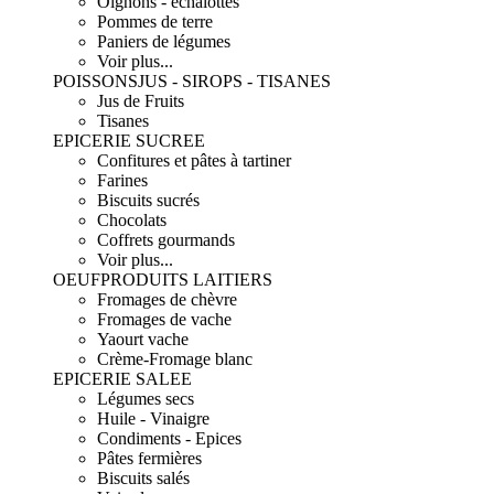
Oignons - échalottes
Pommes de terre
Paniers de légumes
Voir plus...
POISSONS
JUS - SIROPS - TISANES
Jus de Fruits
Tisanes
EPICERIE SUCREE
Confitures et pâtes à tartiner
Farines
Biscuits sucrés
Chocolats
Coffrets gourmands
Voir plus...
OEUF
PRODUITS LAITIERS
Fromages de chèvre
Fromages de vache
Yaourt vache
Crème-Fromage blanc
EPICERIE SALEE
Légumes secs
Huile - Vinaigre
Condiments - Epices
Pâtes fermières
Biscuits salés