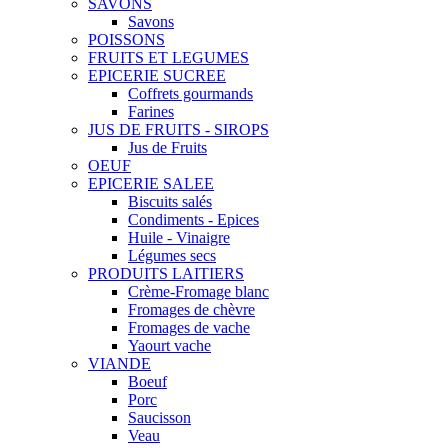
SAVONS
Savons
POISSONS
FRUITS ET LEGUMES
EPICERIE SUCREE
Coffrets gourmands
Farines
JUS DE FRUITS - SIROPS
Jus de Fruits
OEUF
EPICERIE SALEE
Biscuits salés
Condiments - Epices
Huile - Vinaigre
Légumes secs
PRODUITS LAITIERS
Crème-Fromage blanc
Fromages de chèvre
Fromages de vache
Yaourt vache
VIANDE
Boeuf
Porc
Saucisson
Veau