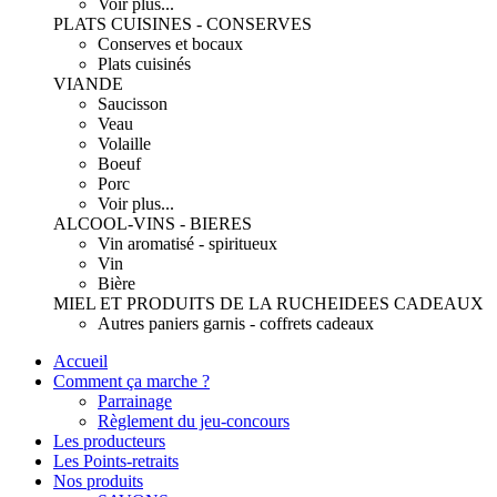
Voir plus...
PLATS CUISINES - CONSERVES
Conserves et bocaux
Plats cuisinés
VIANDE
Saucisson
Veau
Volaille
Boeuf
Porc
Voir plus...
ALCOOL-VINS - BIERES
Vin aromatisé - spiritueux
Vin
Bière
MIEL ET PRODUITS DE LA RUCHE
IDEES CADEAUX
Autres paniers garnis - coffrets cadeaux
Accueil
Comment ça marche ?
Parrainage
Règlement du jeu-concours
Les producteurs
Les Points-retraits
Nos produits