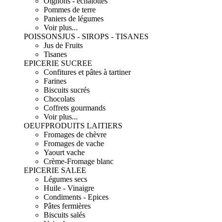
Oignons - échalottes
Pommes de terre
Paniers de légumes
Voir plus...
POISSONS
JUS - SIROPS - TISANES
Jus de Fruits
Tisanes
EPICERIE SUCREE
Confitures et pâtes à tartiner
Farines
Biscuits sucrés
Chocolats
Coffrets gourmands
Voir plus...
OEUF
PRODUITS LAITIERS
Fromages de chèvre
Fromages de vache
Yaourt vache
Crème-Fromage blanc
EPICERIE SALEE
Légumes secs
Huile - Vinaigre
Condiments - Epices
Pâtes fermières
Biscuits salés