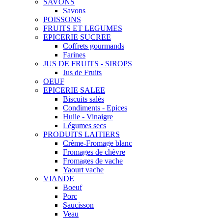
SAVONS
Savons
POISSONS
FRUITS ET LEGUMES
EPICERIE SUCREE
Coffrets gourmands
Farines
JUS DE FRUITS - SIROPS
Jus de Fruits
OEUF
EPICERIE SALEE
Biscuits salés
Condiments - Epices
Huile - Vinaigre
Légumes secs
PRODUITS LAITIERS
Crème-Fromage blanc
Fromages de chèvre
Fromages de vache
Yaourt vache
VIANDE
Boeuf
Porc
Saucisson
Veau