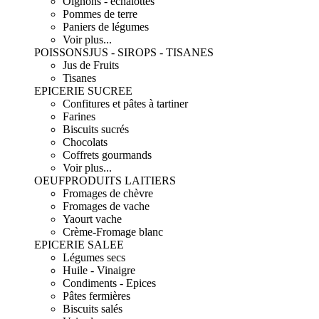
Oignons - échalottes
Pommes de terre
Paniers de légumes
Voir plus...
POISSONS
JUS - SIROPS - TISANES
Jus de Fruits
Tisanes
EPICERIE SUCREE
Confitures et pâtes à tartiner
Farines
Biscuits sucrés
Chocolats
Coffrets gourmands
Voir plus...
OEUF
PRODUITS LAITIERS
Fromages de chèvre
Fromages de vache
Yaourt vache
Crème-Fromage blanc
EPICERIE SALEE
Légumes secs
Huile - Vinaigre
Condiments - Epices
Pâtes fermières
Biscuits salés