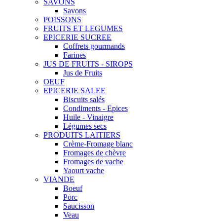
SAVONS
Savons
POISSONS
FRUITS ET LEGUMES
EPICERIE SUCREE
Coffrets gourmands
Farines
JUS DE FRUITS - SIROPS
Jus de Fruits
OEUF
EPICERIE SALEE
Biscuits salés
Condiments - Epices
Huile - Vinaigre
Légumes secs
PRODUITS LAITIERS
Crème-Fromage blanc
Fromages de chèvre
Fromages de vache
Yaourt vache
VIANDE
Boeuf
Porc
Saucisson
Veau