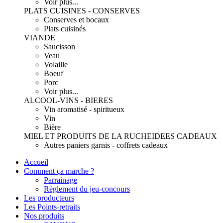
Voir plus...
PLATS CUISINES - CONSERVES
Conserves et bocaux
Plats cuisinés
VIANDE
Saucisson
Veau
Volaille
Boeuf
Porc
Voir plus...
ALCOOL-VINS - BIERES
Vin aromatisé - spiritueux
Vin
Bière
MIEL ET PRODUITS DE LA RUCHE
IDEES CADEAUX
Autres paniers garnis - coffrets cadeaux
Accueil
Comment ça marche ?
Parrainage
Règlement du jeu-concours
Les producteurs
Les Points-retraits
Nos produits