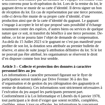
sera convenu pour la récupération du lot. Lors de la remise du lot, le
gagnant devra se munir de sa carte d’identité. Il devra signer un bon
de réception du lot. En cas de représentation par une tierce personne,
celle-ci devra être munie de sa propre carte d’identité, d’une
production ainsi que de la carte d’identité du gagnant. Le gagnant
s’engage à accepter le lot tel que proposé sans possibilité d’échange
notamment contre des espèces, d’autres biens ou services de quelque
nature que ce soit, ni transfert du bénéfice à une tierce personne. De-
même, ce lot ne pourra faire l’objet de demande de compensation.
Au-delà du 15 Juillet 2023 si le gagnant ne s’est pas manifesté pour
profiter de son lot, la dotation sera attribuée au premier bulletin de
réserve, et ainsi de suite jusqu’à attribution définitive du lot. Si le lot
ne pouvait pas être attribué, les organisateurs se réservent le droit
d’en disposer comme bon leur semble.
Article 3 – Collecte et protection des données à caractère
personnel liées au jeu
Les informations à caractère personnel figurant sur le flyer de
participation seront traitées par Drive Fermier 36 à des fins
d’organisation et de gestion du jeu (désignation des gagnant(e)s et
remise de dotations). Ces informations sont strictement nécessaires à
l’exécution du jeu auquel les participants prennent part.
Conformément à la Loi Informatique et Libertés du 6 janvier 1978,
tout participant a le droit d’exiger que soient rectifiés, complétées,
clarifiées, mises à jour ou effacées, les informations le concernant