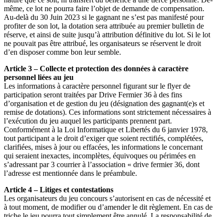
même, ce lot ne pourra faire l’objet de demande de compensation.
Au-delà du 30 Juin 2023 si le gagnant ne s’est pas manifesté pour
profiter de son lot, la dotation sera attribuée au premier bulletin de
réserve, et ainsi de suite jusqu’à attribution définitive du lot. Si le lot
ne pouvait pas être attribué, les organisateurs se réservent le droit
d’en disposer comme bon leur semble.
Article 3 – Collecte et protection des données à caractère
personnel liées au jeu
Les informations à caractère personnel figurant sur le flyer de
participation seront traitées par Drive Fermier 36 à des fins
d’organisation et de gestion du jeu (désignation des gagnant(e)s et
remise de dotations). Ces informations sont strictement nécessaires à
l’exécution du jeu auquel les participants prennent part.
Conformément à la Loi Informatique et Libertés du 6 janvier 1978,
tout participant a le droit d’exiger que soient rectifiés, complétées,
clarifiées, mises à jour ou effacées, les informations le concernant
qui seraient inexactes, incomplètes, équivoques ou périmées en
s’adressant par 3 courrier à l’association « drive fermier 36, dont
l’adresse est mentionnée dans le préambule.
Article 4 – Litiges et contestations
Les organisateurs du jeu concours s’autorisent en cas de nécessité et
à tout moment, de modifier ou d’amender le dit règlement. En cas de
triche le jeu pourra tout simplement être annulé. La responsabilité de