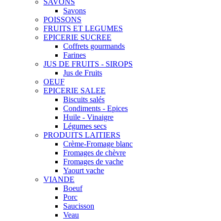
SAVONS
Savons
POISSONS
FRUITS ET LEGUMES
EPICERIE SUCREE
Coffrets gourmands
Farines
JUS DE FRUITS - SIROPS
Jus de Fruits
OEUF
EPICERIE SALEE
Biscuits salés
Condiments - Epices
Huile - Vinaigre
Légumes secs
PRODUITS LAITIERS
Crème-Fromage blanc
Fromages de chèvre
Fromages de vache
Yaourt vache
VIANDE
Boeuf
Porc
Saucisson
Veau