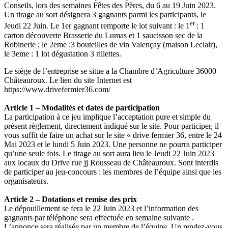
Conseils, lors des semaines Fêtes des Pères, du 6 au 19 Juin 2023.
Un tirage au sort désignera 3 gagnants parmi les participants, le
er
Jeudi 22 Juin. Le 1er gagnant remporte le lot suivant : le 1
: 1
carton découverte Brasserie du Lumas et 1 saucisson sec de la
Robinerie ; le 2eme :3 bouteilles de vin Valençay (maison Leclair),
le 3eme : 1 lot dégustation 3 rillettes.
Le siège de l’entreprise se situe a la Chambre d’Agriculture 36000
Châteauroux. Le lien du site Internet est
https://www.drivefermier36.com/
Article 1 – Modalités et dates de participation
La participation à ce jeu implique l’acceptation pure et simple du
présent règlement, directement indiqué sur le site. Pour participer, il
vous suffit de faire un achat sur le site « drive fermier 36, entre le 24
Mai 2023 et le lundi 5 Juin 2023. Une personne ne pourra participer
qu’une seule fois. Le tirage au sort aura lieu le Jeudi 22 Juin 2023
aux locaux du Drive rue jj Rousseau de Châteauroux. Sont interdis
de participer au jeu-concours : les membres de l’équipe ainsi que les
organisateurs.
Article 2 – Dotations et remise des prix
Le dépouillement se fera le 22 Juin 2023 et l’information des
gagnants par téléphone sera effectuée en semaine suivante .
L’annonce sera réalisée par un membre de l’équipe. Un rendez-vous