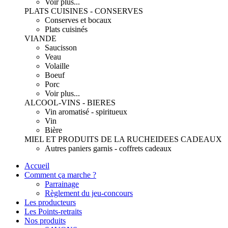
Voir plus...
PLATS CUISINES - CONSERVES
Conserves et bocaux
Plats cuisinés
VIANDE
Saucisson
Veau
Volaille
Boeuf
Porc
Voir plus...
ALCOOL-VINS - BIERES
Vin aromatisé - spiritueux
Vin
Bière
MIEL ET PRODUITS DE LA RUCHE
IDEES CADEAUX
Autres paniers garnis - coffrets cadeaux
Accueil
Comment ça marche ?
Parrainage
Règlement du jeu-concours
Les producteurs
Les Points-retraits
Nos produits