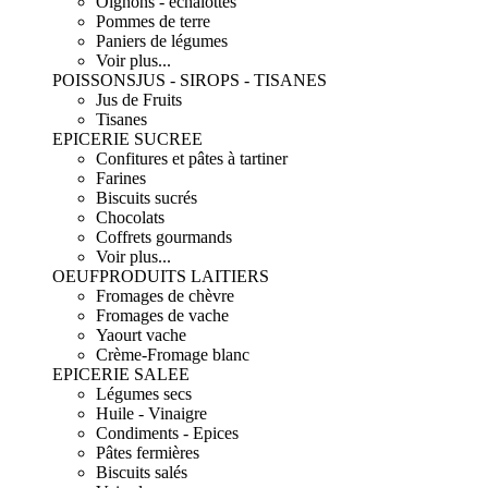
Oignons - échalottes
Pommes de terre
Paniers de légumes
Voir plus...
POISSONS
JUS - SIROPS - TISANES
Jus de Fruits
Tisanes
EPICERIE SUCREE
Confitures et pâtes à tartiner
Farines
Biscuits sucrés
Chocolats
Coffrets gourmands
Voir plus...
OEUF
PRODUITS LAITIERS
Fromages de chèvre
Fromages de vache
Yaourt vache
Crème-Fromage blanc
EPICERIE SALEE
Légumes secs
Huile - Vinaigre
Condiments - Epices
Pâtes fermières
Biscuits salés