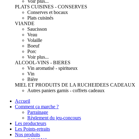
Voir plus...
PLATS CUISINES - CONSERVES
Conserves et bocaux
Plats cuisinés
VIANDE
Saucisson
Veau
Volaille
Boeuf
Porc
Voir plus...
ALCOOL-VINS - BIERES
Vin aromatisé - spiritueux
Vin
Bière
MIEL ET PRODUITS DE LA RUCHE
IDEES CADEAUX
Autres paniers garnis - coffrets cadeaux
Accueil
Comment ça marche ?
Parrainage
Règlement du jeu-concours
Les producteurs
Les Points-retraits
Nos produits