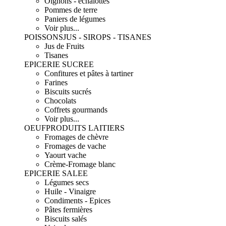
Oignons - échalottes
Pommes de terre
Paniers de légumes
Voir plus...
POISSONS
JUS - SIROPS - TISANES
Jus de Fruits
Tisanes
EPICERIE SUCREE
Confitures et pâtes à tartiner
Farines
Biscuits sucrés
Chocolats
Coffrets gourmands
Voir plus...
OEUF
PRODUITS LAITIERS
Fromages de chèvre
Fromages de vache
Yaourt vache
Crème-Fromage blanc
EPICERIE SALEE
Légumes secs
Huile - Vinaigre
Condiments - Epices
Pâtes fermières
Biscuits salés