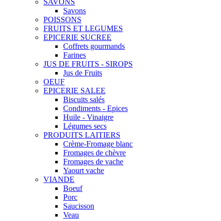
SAVONS
Savons
POISSONS
FRUITS ET LEGUMES
EPICERIE SUCREE
Coffrets gourmands
Farines
JUS DE FRUITS - SIROPS
Jus de Fruits
OEUF
EPICERIE SALEE
Biscuits salés
Condiments - Epices
Huile - Vinaigre
Légumes secs
PRODUITS LAITIERS
Crème-Fromage blanc
Fromages de chèvre
Fromages de vache
Yaourt vache
VIANDE
Boeuf
Porc
Saucisson
Veau