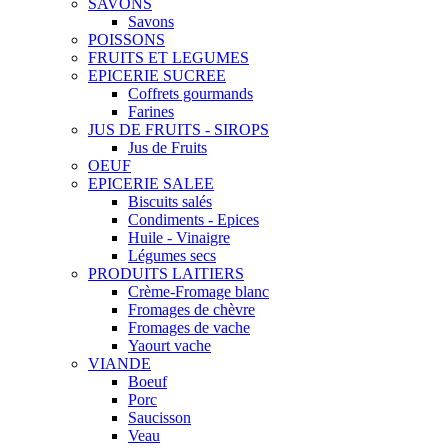
SAVONS
Savons
POISSONS
FRUITS ET LEGUMES
EPICERIE SUCREE
Coffrets gourmands
Farines
JUS DE FRUITS - SIROPS
Jus de Fruits
OEUF
EPICERIE SALEE
Biscuits salés
Condiments - Epices
Huile - Vinaigre
Légumes secs
PRODUITS LAITIERS
Crème-Fromage blanc
Fromages de chèvre
Fromages de vache
Yaourt vache
VIANDE
Boeuf
Porc
Saucisson
Veau