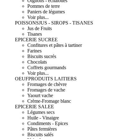
Oignons - échalottes
Pommes de terre
Paniers de légumes
Voir plus...
POISSONS
JUS - SIROPS - TISANES
Jus de Fruits
Tisanes
EPICERIE SUCREE
Confitures et pâtes à tartiner
Farines
Biscuits sucrés
Chocolats
Coffrets gourmands
Voir plus...
OEUF
PRODUITS LAITIERS
Fromages de chèvre
Fromages de vache
Yaourt vache
Crème-Fromage blanc
EPICERIE SALEE
Légumes secs
Huile - Vinaigre
Condiments - Epices
Pâtes fermières
Biscuits salés