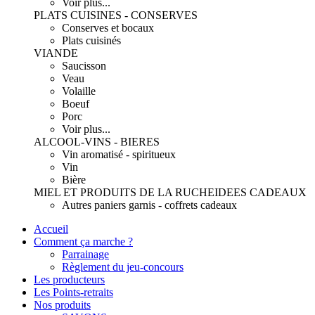
Voir plus...
PLATS CUISINES - CONSERVES
Conserves et bocaux
Plats cuisinés
VIANDE
Saucisson
Veau
Volaille
Boeuf
Porc
Voir plus...
ALCOOL-VINS - BIERES
Vin aromatisé - spiritueux
Vin
Bière
MIEL ET PRODUITS DE LA RUCHE
IDEES CADEAUX
Autres paniers garnis - coffrets cadeaux
Accueil
Comment ça marche ?
Parrainage
Règlement du jeu-concours
Les producteurs
Les Points-retraits
Nos produits