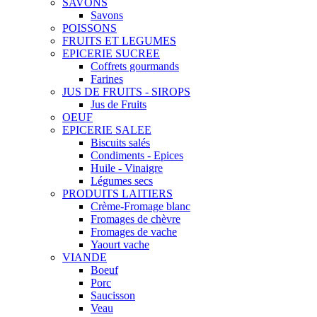
SAVONS
Savons
POISSONS
FRUITS ET LEGUMES
EPICERIE SUCREE
Coffrets gourmands
Farines
JUS DE FRUITS - SIROPS
Jus de Fruits
OEUF
EPICERIE SALEE
Biscuits salés
Condiments - Epices
Huile - Vinaigre
Légumes secs
PRODUITS LAITIERS
Crème-Fromage blanc
Fromages de chèvre
Fromages de vache
Yaourt vache
VIANDE
Boeuf
Porc
Saucisson
Veau