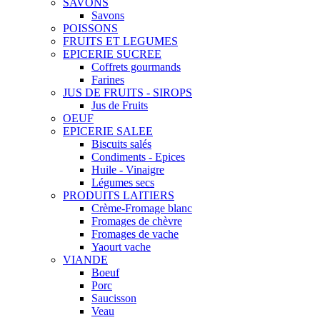
SAVONS
Savons
POISSONS
FRUITS ET LEGUMES
EPICERIE SUCREE
Coffrets gourmands
Farines
JUS DE FRUITS - SIROPS
Jus de Fruits
OEUF
EPICERIE SALEE
Biscuits salés
Condiments - Epices
Huile - Vinaigre
Légumes secs
PRODUITS LAITIERS
Crème-Fromage blanc
Fromages de chèvre
Fromages de vache
Yaourt vache
VIANDE
Boeuf
Porc
Saucisson
Veau