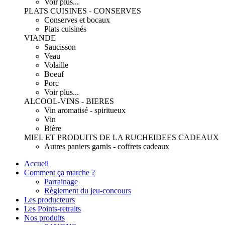
Voir plus...
PLATS CUISINES - CONSERVES
Conserves et bocaux
Plats cuisinés
VIANDE
Saucisson
Veau
Volaille
Boeuf
Porc
Voir plus...
ALCOOL-VINS - BIERES
Vin aromatisé - spiritueux
Vin
Bière
MIEL ET PRODUITS DE LA RUCHE
IDEES CADEAUX
Autres paniers garnis - coffrets cadeaux
Accueil
Comment ça marche ?
Parrainage
Règlement du jeu-concours
Les producteurs
Les Points-retraits
Nos produits