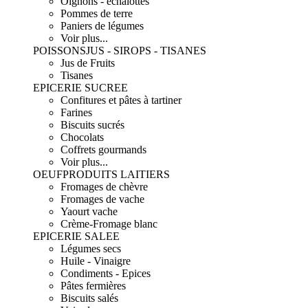
Oignons - échalottes
Pommes de terre
Paniers de légumes
Voir plus...
POISSONS
JUS - SIROPS - TISANES
Jus de Fruits
Tisanes
EPICERIE SUCREE
Confitures et pâtes à tartiner
Farines
Biscuits sucrés
Chocolats
Coffrets gourmands
Voir plus...
OEUF
PRODUITS LAITIERS
Fromages de chèvre
Fromages de vache
Yaourt vache
Crème-Fromage blanc
EPICERIE SALEE
Légumes secs
Huile - Vinaigre
Condiments - Epices
Pâtes fermières
Biscuits salés