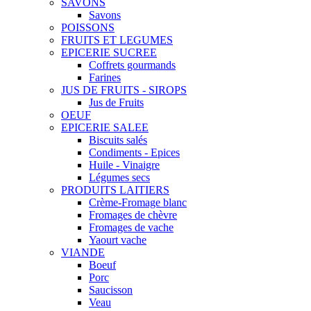
SAVONS
Savons
POISSONS
FRUITS ET LEGUMES
EPICERIE SUCREE
Coffrets gourmands
Farines
JUS DE FRUITS - SIROPS
Jus de Fruits
OEUF
EPICERIE SALEE
Biscuits salés
Condiments - Epices
Huile - Vinaigre
Légumes secs
PRODUITS LAITIERS
Crème-Fromage blanc
Fromages de chèvre
Fromages de vache
Yaourt vache
VIANDE
Boeuf
Porc
Saucisson
Veau