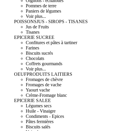
Oignons - échalottes
Pommes de terre
Paniers de légumes
Voir plus...
POISSONS
JUS - SIROPS - TISANES
Jus de Fruits
Tisanes
EPICERIE SUCREE
Confitures et pâtes à tartiner
Farines
Biscuits sucrés
Chocolats
Coffrets gourmands
Voir plus...
OEUF
PRODUITS LAITIERS
Fromages de chèvre
Fromages de vache
Yaourt vache
Crème-Fromage blanc
EPICERIE SALEE
Légumes secs
Huile - Vinaigre
Condiments - Epices
Pâtes fermières
Biscuits salés