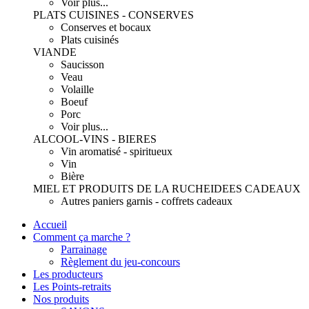
Voir plus...
PLATS CUISINES - CONSERVES
Conserves et bocaux
Plats cuisinés
VIANDE
Saucisson
Veau
Volaille
Boeuf
Porc
Voir plus...
ALCOOL-VINS - BIERES
Vin aromatisé - spiritueux
Vin
Bière
MIEL ET PRODUITS DE LA RUCHE
IDEES CADEAUX
Autres paniers garnis - coffrets cadeaux
Accueil
Comment ça marche ?
Parrainage
Règlement du jeu-concours
Les producteurs
Les Points-retraits
Nos produits