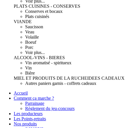
Voir plus...
PLATS CUISINES - CONSERVES
Conserves et bocaux
Plats cuisinés
VIANDE
Saucisson
Veau
Volaille
Boeuf
Porc
Voir plus...
ALCOOL-VINS - BIERES
Vin aromatisé - spiritueux
Vin
Bière
MIEL ET PRODUITS DE LA RUCHE
IDEES CADEAUX
Autres paniers garnis - coffrets cadeaux
Accueil
Comment ça marche ?
Parrainage
Règlement du jeu-concours
Les producteurs
Les Points-retraits
Nos produits