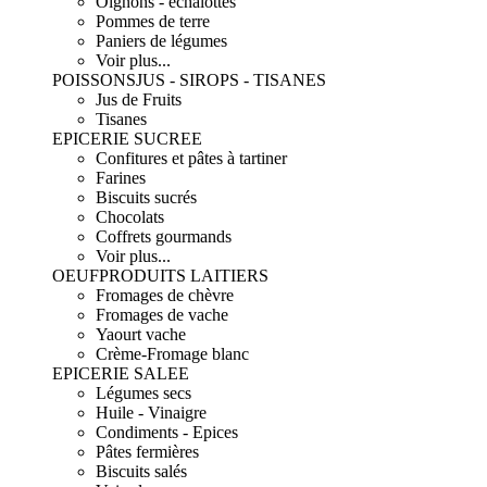
Oignons - échalottes
Pommes de terre
Paniers de légumes
Voir plus...
POISSONS
JUS - SIROPS - TISANES
Jus de Fruits
Tisanes
EPICERIE SUCREE
Confitures et pâtes à tartiner
Farines
Biscuits sucrés
Chocolats
Coffrets gourmands
Voir plus...
OEUF
PRODUITS LAITIERS
Fromages de chèvre
Fromages de vache
Yaourt vache
Crème-Fromage blanc
EPICERIE SALEE
Légumes secs
Huile - Vinaigre
Condiments - Epices
Pâtes fermières
Biscuits salés