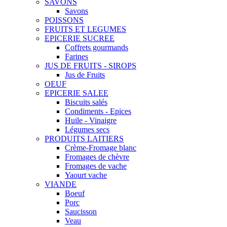
SAVONS
Savons
POISSONS
FRUITS ET LEGUMES
EPICERIE SUCREE
Coffrets gourmands
Farines
JUS DE FRUITS - SIROPS
Jus de Fruits
OEUF
EPICERIE SALEE
Biscuits salés
Condiments - Epices
Huile - Vinaigre
Légumes secs
PRODUITS LAITIERS
Crème-Fromage blanc
Fromages de chèvre
Fromages de vache
Yaourt vache
VIANDE
Boeuf
Porc
Saucisson
Veau