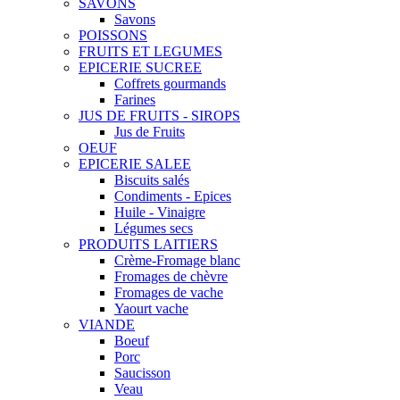
SAVONS
Savons
POISSONS
FRUITS ET LEGUMES
EPICERIE SUCREE
Coffrets gourmands
Farines
JUS DE FRUITS - SIROPS
Jus de Fruits
OEUF
EPICERIE SALEE
Biscuits salés
Condiments - Epices
Huile - Vinaigre
Légumes secs
PRODUITS LAITIERS
Crème-Fromage blanc
Fromages de chèvre
Fromages de vache
Yaourt vache
VIANDE
Boeuf
Porc
Saucisson
Veau