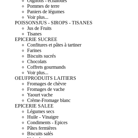
Oignons - échalottes
Pommes de terre
Paniers de légumes
Voir plus...
POISSONS
JUS - SIROPS - TISANES
Jus de Fruits
Tisanes
EPICERIE SUCREE
Confitures et pâtes à tartiner
Farines
Biscuits sucrés
Chocolats
Coffrets gourmands
Voir plus...
OEUF
PRODUITS LAITIERS
Fromages de chèvre
Fromages de vache
Yaourt vache
Crème-Fromage blanc
EPICERIE SALEE
Légumes secs
Huile - Vinaigre
Condiments - Epices
Pâtes fermières
Biscuits salés