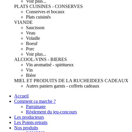
Voir plus...
PLATS CUISINES - CONSERVES
Conserves et bocaux
Plats cuisinés
VIANDE
Saucisson
Veau
Volaille
Boeuf
Porc
Voir plus...
ALCOOL-VINS - BIERES
Vin aromatisé - spiritueux
Vin
Bière
MIEL ET PRODUITS DE LA RUCHE
IDEES CADEAUX
Autres paniers garnis - coffrets cadeaux
Accueil
Comment ça marche ?
Parrainage
Règlement du jeu-concours
Les producteurs
Les Points-retraits
Nos produits