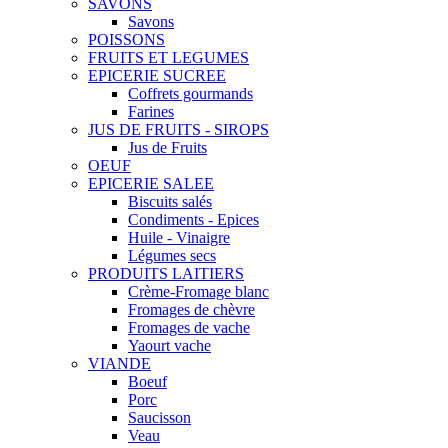
SAVONS
Savons
POISSONS
FRUITS ET LEGUMES
EPICERIE SUCREE
Coffrets gourmands
Farines
JUS DE FRUITS - SIROPS
Jus de Fruits
OEUF
EPICERIE SALEE
Biscuits salés
Condiments - Epices
Huile - Vinaigre
Légumes secs
PRODUITS LAITIERS
Crème-Fromage blanc
Fromages de chèvre
Fromages de vache
Yaourt vache
VIANDE
Boeuf
Porc
Saucisson
Veau