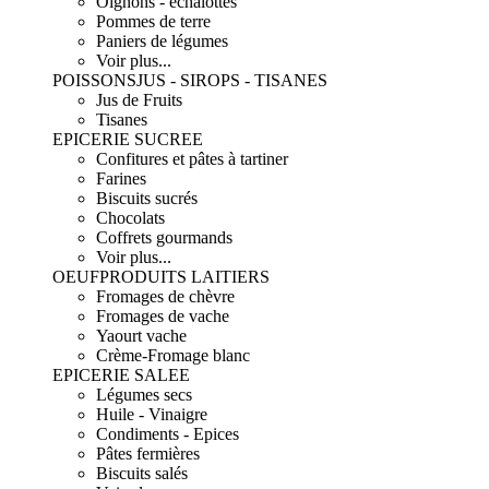
Oignons - échalottes
Pommes de terre
Paniers de légumes
Voir plus...
POISSONS
JUS - SIROPS - TISANES
Jus de Fruits
Tisanes
EPICERIE SUCREE
Confitures et pâtes à tartiner
Farines
Biscuits sucrés
Chocolats
Coffrets gourmands
Voir plus...
OEUF
PRODUITS LAITIERS
Fromages de chèvre
Fromages de vache
Yaourt vache
Crème-Fromage blanc
EPICERIE SALEE
Légumes secs
Huile - Vinaigre
Condiments - Epices
Pâtes fermières
Biscuits salés