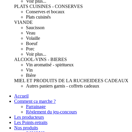
Voir plus...
PLATS CUISINES - CONSERVES
Conserves et bocaux
Plats cuisinés
VIANDE
Saucisson
Veau
Volaille
Boeuf
Porc
Voir plus...
ALCOOL-VINS - BIERES
Vin aromatisé - spiritueux
Vin
Bière
MIEL ET PRODUITS DE LA RUCHE
IDEES CADEAUX
Autres paniers garnis - coffrets cadeaux
Accueil
Comment ça marche ?
Parrainage
Règlement du jeu-concours
Les producteurs
Les Points-retraits
Nos produits