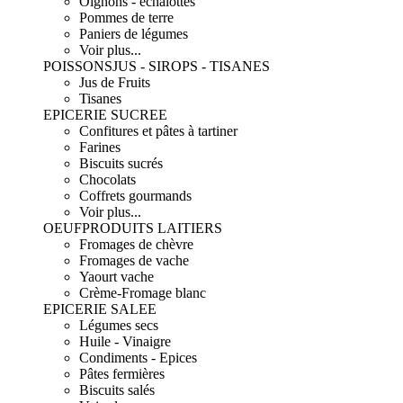
Oignons - échalottes
Pommes de terre
Paniers de légumes
Voir plus...
POISSONS
JUS - SIROPS - TISANES
Jus de Fruits
Tisanes
EPICERIE SUCREE
Confitures et pâtes à tartiner
Farines
Biscuits sucrés
Chocolats
Coffrets gourmands
Voir plus...
OEUF
PRODUITS LAITIERS
Fromages de chèvre
Fromages de vache
Yaourt vache
Crème-Fromage blanc
EPICERIE SALEE
Légumes secs
Huile - Vinaigre
Condiments - Epices
Pâtes fermières
Biscuits salés