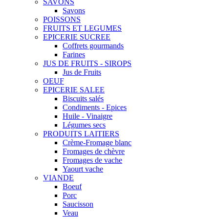
SAVONS
Savons
POISSONS
FRUITS ET LEGUMES
EPICERIE SUCREE
Coffrets gourmands
Farines
JUS DE FRUITS - SIROPS
Jus de Fruits
OEUF
EPICERIE SALEE
Biscuits salés
Condiments - Epices
Huile - Vinaigre
Légumes secs
PRODUITS LAITIERS
Crème-Fromage blanc
Fromages de chèvre
Fromages de vache
Yaourt vache
VIANDE
Boeuf
Porc
Saucisson
Veau