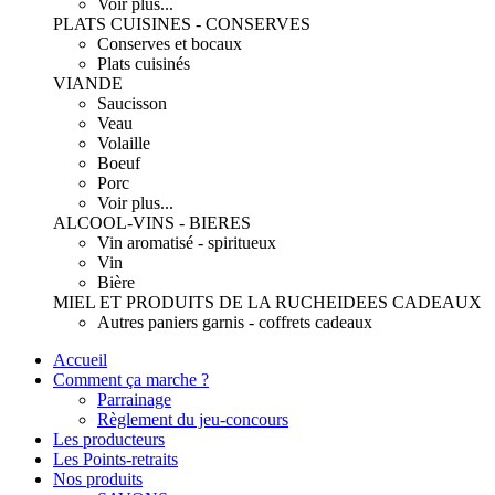
Voir plus...
PLATS CUISINES - CONSERVES
Conserves et bocaux
Plats cuisinés
VIANDE
Saucisson
Veau
Volaille
Boeuf
Porc
Voir plus...
ALCOOL-VINS - BIERES
Vin aromatisé - spiritueux
Vin
Bière
MIEL ET PRODUITS DE LA RUCHE
IDEES CADEAUX
Autres paniers garnis - coffrets cadeaux
Accueil
Comment ça marche ?
Parrainage
Règlement du jeu-concours
Les producteurs
Les Points-retraits
Nos produits