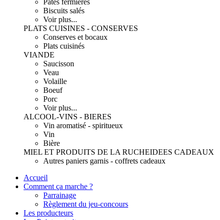
Pâtes fermières
Biscuits salés
Voir plus...
PLATS CUISINES - CONSERVES
Conserves et bocaux
Plats cuisinés
VIANDE
Saucisson
Veau
Volaille
Boeuf
Porc
Voir plus...
ALCOOL-VINS - BIERES
Vin aromatisé - spiritueux
Vin
Bière
MIEL ET PRODUITS DE LA RUCHE
IDEES CADEAUX
Autres paniers garnis - coffrets cadeaux
Accueil
Comment ça marche ?
Parrainage
Règlement du jeu-concours
Les producteurs