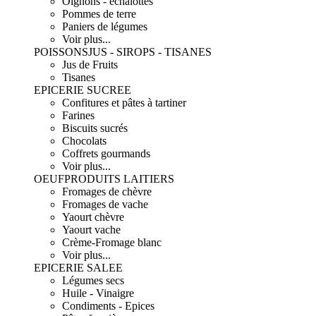
Oignons - échalottes
Pommes de terre
Paniers de légumes
Voir plus...
POISSONS
JUS - SIROPS - TISANES
Jus de Fruits
Tisanes
EPICERIE SUCREE
Confitures et pâtes à tartiner
Farines
Biscuits sucrés
Chocolats
Coffrets gourmands
Voir plus...
OEUF
PRODUITS LAITIERS
Fromages de chèvre
Fromages de vache
Yaourt chèvre
Yaourt vache
Crème-Fromage blanc
Voir plus...
EPICERIE SALEE
Légumes secs
Huile - Vinaigre
Condiments - Epices