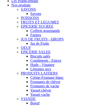
Les Points-retraits
Nos produits
SAVONS
Savons
POISSONS
FRUITS ET LEGUMES
EPICERIE SUCREE
Coffrets gourmands
Farines
JUS DE FRUITS - SIROPS
Jus de Fruits
OEUF
EPICERIE SALEE
Biscuits salés
Condiments - Epices
Huile - Vinaigre
Légumes secs
PRODUITS LAITIERS
Crème-Fromage blanc
Fromages de chèvre
Fromages de vache
Yaourt chèvre
Yaourt vache
VIANDE
Boeuf