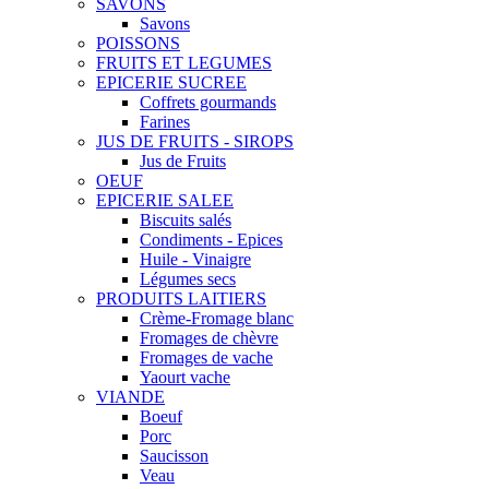
SAVONS
Savons
POISSONS
FRUITS ET LEGUMES
EPICERIE SUCREE
Coffrets gourmands
Farines
JUS DE FRUITS - SIROPS
Jus de Fruits
OEUF
EPICERIE SALEE
Biscuits salés
Condiments - Epices
Huile - Vinaigre
Légumes secs
PRODUITS LAITIERS
Crème-Fromage blanc
Fromages de chèvre
Fromages de vache
Yaourt vache
VIANDE
Boeuf
Porc
Saucisson
Veau