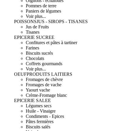
Oignons - échalottes
Pommes de terre
Paniers de légumes
Voir plus...
POISSONS
JUS - SIROPS - TISANES
Jus de Fruits
Tisanes
EPICERIE SUCREE
Confitures et pâtes à tartiner
Farines
Biscuits sucrés
Chocolats
Coffrets gourmands
Voir plus...
OEUF
PRODUITS LAITIERS
Fromages de chèvre
Fromages de vache
Yaourt vache
Crème-Fromage blanc
EPICERIE SALEE
Légumes secs
Huile - Vinaigre
Condiments - Epices
Pâtes fermières
Biscuits salés