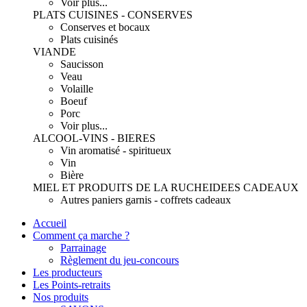
Voir plus...
PLATS CUISINES - CONSERVES
Conserves et bocaux
Plats cuisinés
VIANDE
Saucisson
Veau
Volaille
Boeuf
Porc
Voir plus...
ALCOOL-VINS - BIERES
Vin aromatisé - spiritueux
Vin
Bière
MIEL ET PRODUITS DE LA RUCHE
IDEES CADEAUX
Autres paniers garnis - coffrets cadeaux
Accueil
Comment ça marche ?
Parrainage
Règlement du jeu-concours
Les producteurs
Les Points-retraits
Nos produits