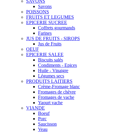
SAVONS
Savons
POISSONS
FRUITS ET LEGUMES
EPICERIE SUCREE
Coffrets gourmands
Farines
JUS DE FRUITS - SIROPS
Jus de Fruits
OEUF
EPICERIE SALEE
Biscuits salés
Condiments - Epices
Huile - Vinaigre
Légumes secs
PRODUITS LAITIERS
Crème-Fromage blanc
Fromages de chèvre
Fromages de vache
Yaourt vache
VIANDE
Boeuf
Porc
Saucisson
Veau