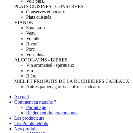
Voir plus...
PLATS CUISINES - CONSERVES
Conserves et bocaux
Plats cuisinés
VIANDE
Saucisson
Veau
Volaille
Boeuf
Porc
Voir plus...
ALCOOL-VINS - BIERES
Vin aromatisé - spiritueux
Vin
Bière
MIEL ET PRODUITS DE LA RUCHE
IDEES CADEAUX
Autres paniers garnis - coffrets cadeaux
Accueil
Comment ça marche ?
Parrainage
Règlement du jeu-concours
Les producteurs
Les Points-retraits
Nos produits