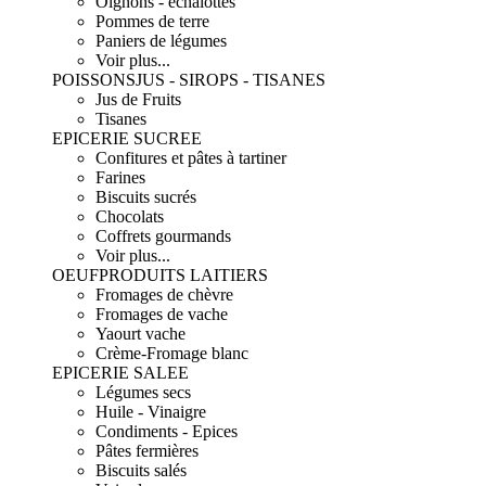
Oignons - échalottes
Pommes de terre
Paniers de légumes
Voir plus...
POISSONS
JUS - SIROPS - TISANES
Jus de Fruits
Tisanes
EPICERIE SUCREE
Confitures et pâtes à tartiner
Farines
Biscuits sucrés
Chocolats
Coffrets gourmands
Voir plus...
OEUF
PRODUITS LAITIERS
Fromages de chèvre
Fromages de vache
Yaourt vache
Crème-Fromage blanc
EPICERIE SALEE
Légumes secs
Huile - Vinaigre
Condiments - Epices
Pâtes fermières
Biscuits salés