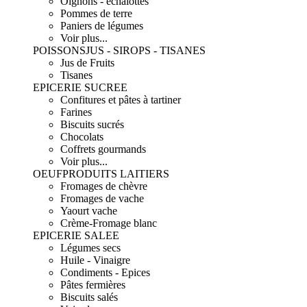
Oignons - échalottes
Pommes de terre
Paniers de légumes
Voir plus...
POISSONS
JUS - SIROPS - TISANES
Jus de Fruits
Tisanes
EPICERIE SUCREE
Confitures et pâtes à tartiner
Farines
Biscuits sucrés
Chocolats
Coffrets gourmands
Voir plus...
OEUF
PRODUITS LAITIERS
Fromages de chèvre
Fromages de vache
Yaourt vache
Crème-Fromage blanc
EPICERIE SALEE
Légumes secs
Huile - Vinaigre
Condiments - Epices
Pâtes fermières
Biscuits salés