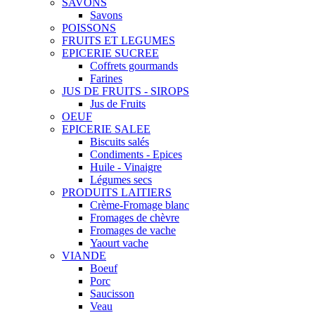
SAVONS
Savons
POISSONS
FRUITS ET LEGUMES
EPICERIE SUCREE
Coffrets gourmands
Farines
JUS DE FRUITS - SIROPS
Jus de Fruits
OEUF
EPICERIE SALEE
Biscuits salés
Condiments - Epices
Huile - Vinaigre
Légumes secs
PRODUITS LAITIERS
Crème-Fromage blanc
Fromages de chèvre
Fromages de vache
Yaourt vache
VIANDE
Boeuf
Porc
Saucisson
Veau