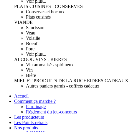
Voir plus...
PLATS CUISINES - CONSERVES
Conserves et bocaux
Plats cuisinés
VIANDE
Saucisson
Veau
Volaille
Boeuf
Porc
Voir plus...
ALCOOL-VINS - BIERES
Vin aromatisé - spiritueux
Vin
Bière
MIEL ET PRODUITS DE LA RUCHE
IDEES CADEAUX
Autres paniers garnis - coffrets cadeaux
Accueil
Comment ça marche ?
Parrainage
Règlement du jeu-concours
Les producteurs
Les Points-retraits
Nos produits