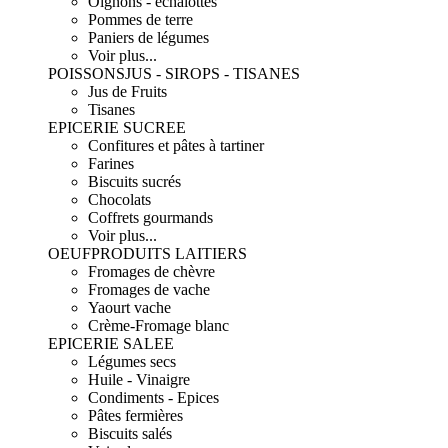
Oignons - échalottes
Pommes de terre
Paniers de légumes
Voir plus...
POISSONS
JUS - SIROPS - TISANES
Jus de Fruits
Tisanes
EPICERIE SUCREE
Confitures et pâtes à tartiner
Farines
Biscuits sucrés
Chocolats
Coffrets gourmands
Voir plus...
OEUF
PRODUITS LAITIERS
Fromages de chèvre
Fromages de vache
Yaourt vache
Crème-Fromage blanc
EPICERIE SALEE
Légumes secs
Huile - Vinaigre
Condiments - Epices
Pâtes fermières
Biscuits salés