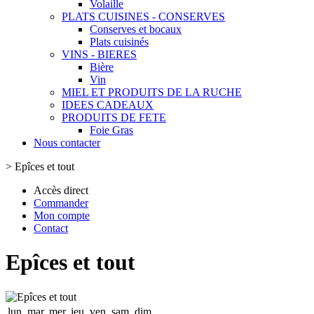
Volaille
PLATS CUISINES - CONSERVES
Conserves et bocaux
Plats cuisinés
VINS - BIERES
Bière
Vin
MIEL ET PRODUITS DE LA RUCHE
IDEES CADEAUX
PRODUITS DE FETE
Foie Gras
Nous contacter
>
Epîces et tout
Accès direct
Commander
Mon compte
Contact
Epîces et tout
lun.
mar.
mer.
jeu.
ven.
sam.
dim.