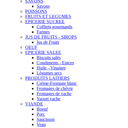
SAVONS
Savons
POISSONS
FRUITS ET LEGUMES
EPICERIE SUCREE
Coffrets gourmands
Farines
JUS DE FRUITS - SIROPS
Jus de Fruits
OEUF
EPICERIE SALEE
Biscuits salés
Condiments - Epices
Huile - Vinaigre
Légumes secs
PRODUITS LAITIERS
Crème-Fromage blanc
Fromages de chèvre
Fromages de vache
Yaourt vache
VIANDE
Boeuf
Porc
Saucisson
Veau