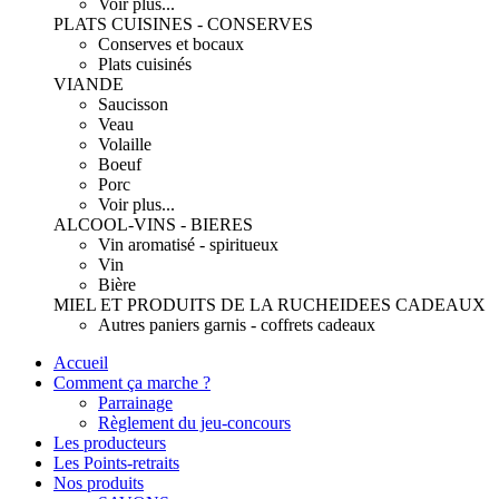
Voir plus...
PLATS CUISINES - CONSERVES
Conserves et bocaux
Plats cuisinés
VIANDE
Saucisson
Veau
Volaille
Boeuf
Porc
Voir plus...
ALCOOL-VINS - BIERES
Vin aromatisé - spiritueux
Vin
Bière
MIEL ET PRODUITS DE LA RUCHE
IDEES CADEAUX
Autres paniers garnis - coffrets cadeaux
Accueil
Comment ça marche ?
Parrainage
Règlement du jeu-concours
Les producteurs
Les Points-retraits
Nos produits