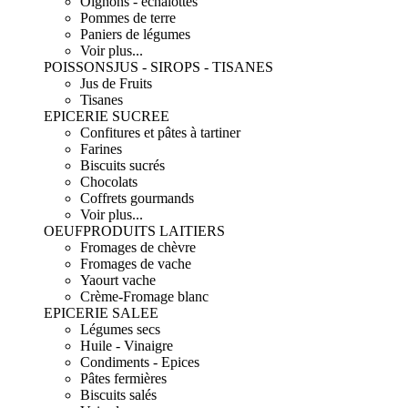
Oignons - échalottes
Pommes de terre
Paniers de légumes
Voir plus...
POISSONS
JUS - SIROPS - TISANES
Jus de Fruits
Tisanes
EPICERIE SUCREE
Confitures et pâtes à tartiner
Farines
Biscuits sucrés
Chocolats
Coffrets gourmands
Voir plus...
OEUF
PRODUITS LAITIERS
Fromages de chèvre
Fromages de vache
Yaourt vache
Crème-Fromage blanc
EPICERIE SALEE
Légumes secs
Huile - Vinaigre
Condiments - Epices
Pâtes fermières
Biscuits salés