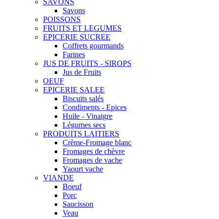
SAVONS
Savons
POISSONS
FRUITS ET LEGUMES
EPICERIE SUCREE
Coffrets gourmands
Farines
JUS DE FRUITS - SIROPS
Jus de Fruits
OEUF
EPICERIE SALEE
Biscuits salés
Condiments - Epices
Huile - Vinaigre
Légumes secs
PRODUITS LAITIERS
Crème-Fromage blanc
Fromages de chèvre
Fromages de vache
Yaourt vache
VIANDE
Boeuf
Porc
Saucisson
Veau