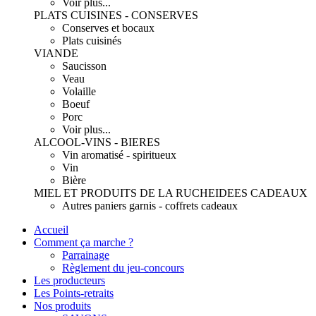
Voir plus...
PLATS CUISINES - CONSERVES
Conserves et bocaux
Plats cuisinés
VIANDE
Saucisson
Veau
Volaille
Boeuf
Porc
Voir plus...
ALCOOL-VINS - BIERES
Vin aromatisé - spiritueux
Vin
Bière
MIEL ET PRODUITS DE LA RUCHE
IDEES CADEAUX
Autres paniers garnis - coffrets cadeaux
Accueil
Comment ça marche ?
Parrainage
Règlement du jeu-concours
Les producteurs
Les Points-retraits
Nos produits