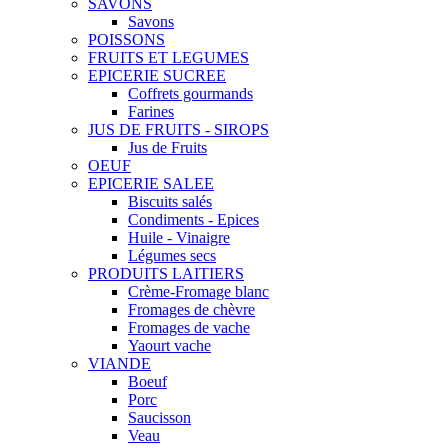
SAVONS
Savons
POISSONS
FRUITS ET LEGUMES
EPICERIE SUCREE
Coffrets gourmands
Farines
JUS DE FRUITS - SIROPS
Jus de Fruits
OEUF
EPICERIE SALEE
Biscuits salés
Condiments - Epices
Huile - Vinaigre
Légumes secs
PRODUITS LAITIERS
Crème-Fromage blanc
Fromages de chèvre
Fromages de vache
Yaourt vache
VIANDE
Boeuf
Porc
Saucisson
Veau