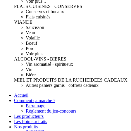
Voir plus...
PLATS CUISINES - CONSERVES
Conserves et bocaux
Plats cuisinés
VIANDE
Saucisson
Veau
Volaille
Boeuf
Porc
Voir plus...
ALCOOL-VINS - BIERES
Vin aromatisé - spiritueux
Vin
Bière
MIEL ET PRODUITS DE LA RUCHE
IDEES CADEAUX
Autres paniers garnis - coffrets cadeaux
Accueil
Comment ça marche ?
Parrainage
Règlement du jeu-concours
Les producteurs
Les Points-retraits
Nos produits