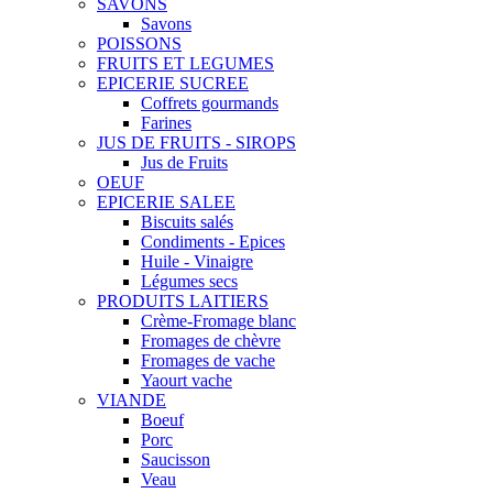
SAVONS
Savons
POISSONS
FRUITS ET LEGUMES
EPICERIE SUCREE
Coffrets gourmands
Farines
JUS DE FRUITS - SIROPS
Jus de Fruits
OEUF
EPICERIE SALEE
Biscuits salés
Condiments - Epices
Huile - Vinaigre
Légumes secs
PRODUITS LAITIERS
Crème-Fromage blanc
Fromages de chèvre
Fromages de vache
Yaourt vache
VIANDE
Boeuf
Porc
Saucisson
Veau