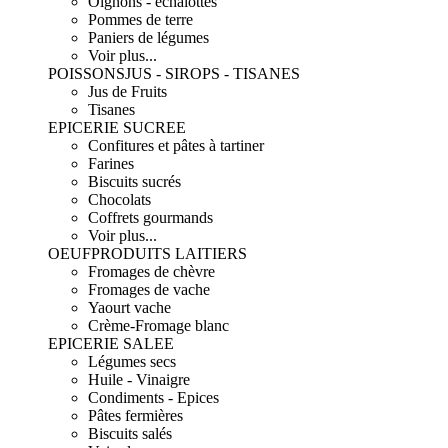
Oignons - échalottes
Pommes de terre
Paniers de légumes
Voir plus...
POISSONS
JUS - SIROPS - TISANES
Jus de Fruits
Tisanes
EPICERIE SUCREE
Confitures et pâtes à tartiner
Farines
Biscuits sucrés
Chocolats
Coffrets gourmands
Voir plus...
OEUF
PRODUITS LAITIERS
Fromages de chèvre
Fromages de vache
Yaourt vache
Crème-Fromage blanc
EPICERIE SALEE
Légumes secs
Huile - Vinaigre
Condiments - Epices
Pâtes fermières
Biscuits salés