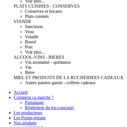
Voir plus...
PLATS CUISINES - CONSERVES
Conserves et bocaux
Plats cuisinés
VIANDE
Saucisson
Veau
Volaille
Boeuf
Porc
Voir plus...
ALCOOL-VINS - BIERES
Vin aromatisé - spiritueux
Vin
Bière
MIEL ET PRODUITS DE LA RUCHE
IDEES CADEAUX
Autres paniers garnis - coffrets cadeaux
Accueil
Comment ça marche ?
Parrainage
Règlement du jeu-concours
Les producteurs
Les Points-retraits
Nos produits