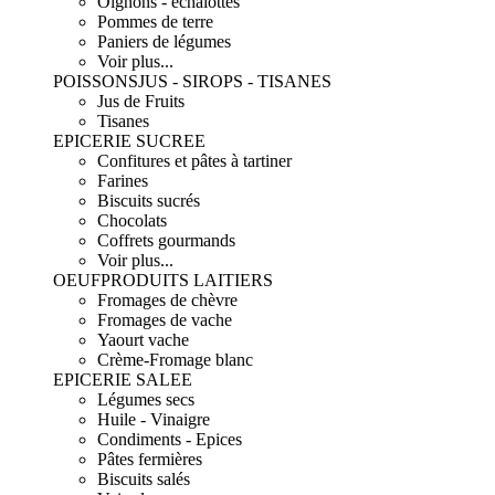
Oignons - échalottes
Pommes de terre
Paniers de légumes
Voir plus...
POISSONS
JUS - SIROPS - TISANES
Jus de Fruits
Tisanes
EPICERIE SUCREE
Confitures et pâtes à tartiner
Farines
Biscuits sucrés
Chocolats
Coffrets gourmands
Voir plus...
OEUF
PRODUITS LAITIERS
Fromages de chèvre
Fromages de vache
Yaourt vache
Crème-Fromage blanc
EPICERIE SALEE
Légumes secs
Huile - Vinaigre
Condiments - Epices
Pâtes fermières
Biscuits salés