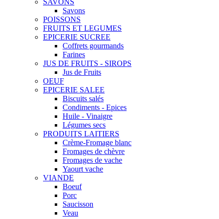
SAVONS
Savons
POISSONS
FRUITS ET LEGUMES
EPICERIE SUCREE
Coffrets gourmands
Farines
JUS DE FRUITS - SIROPS
Jus de Fruits
OEUF
EPICERIE SALEE
Biscuits salés
Condiments - Epices
Huile - Vinaigre
Légumes secs
PRODUITS LAITIERS
Crème-Fromage blanc
Fromages de chèvre
Fromages de vache
Yaourt vache
VIANDE
Boeuf
Porc
Saucisson
Veau