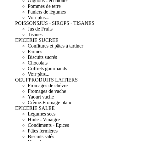
Oignons - échalottes
Pommes de terre
Paniers de légumes
Voir plus...
POISSONS
JUS - SIROPS - TISANES
Jus de Fruits
Tisanes
EPICERIE SUCREE
Confitures et pâtes à tartiner
Farines
Biscuits sucrés
Chocolats
Coffrets gourmands
Voir plus...
OEUF
PRODUITS LAITIERS
Fromages de chèvre
Fromages de vache
Yaourt vache
Crème-Fromage blanc
EPICERIE SALEE
Légumes secs
Huile - Vinaigre
Condiments - Epices
Pâtes fermières
Biscuits salés