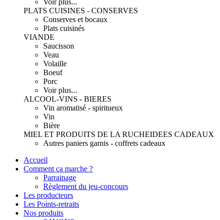
Voir plus...
PLATS CUISINES - CONSERVES
Conserves et bocaux
Plats cuisinés
VIANDE
Saucisson
Veau
Volaille
Boeuf
Porc
Voir plus...
ALCOOL-VINS - BIERES
Vin aromatisé - spiritueux
Vin
Bière
MIEL ET PRODUITS DE LA RUCHE
IDEES CADEAUX
Autres paniers garnis - coffrets cadeaux
Accueil
Comment ça marche ?
Parrainage
Règlement du jeu-concours
Les producteurs
Les Points-retraits
Nos produits