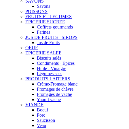
SAVONS
Savons
POISSONS
FRUITS ET LEGUMES
EPICERIE SUCREE
Coffrets gourmands
Farines
JUS DE FRUITS - SIROPS
Jus de Fruits
OEUF
EPICERIE SALEE
Biscuits salés
Condiments - Epices
Huile - Vinaigre
Légumes secs
PRODUITS LAITIERS
Crème-Fromage blanc
Fromages de chèvre
Fromages de vache
Yaourt vache
VIANDE
Boeuf
Porc
Saucisson
Veau