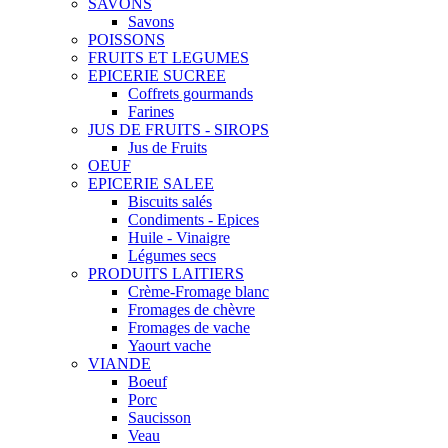
SAVONS
Savons
POISSONS
FRUITS ET LEGUMES
EPICERIE SUCREE
Coffrets gourmands
Farines
JUS DE FRUITS - SIROPS
Jus de Fruits
OEUF
EPICERIE SALEE
Biscuits salés
Condiments - Epices
Huile - Vinaigre
Légumes secs
PRODUITS LAITIERS
Crème-Fromage blanc
Fromages de chèvre
Fromages de vache
Yaourt vache
VIANDE
Boeuf
Porc
Saucisson
Veau