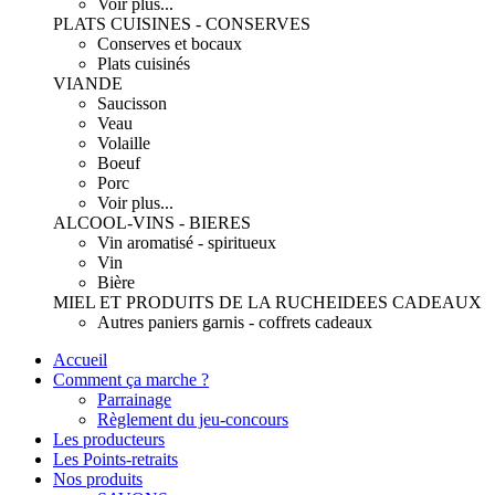
Voir plus...
PLATS CUISINES - CONSERVES
Conserves et bocaux
Plats cuisinés
VIANDE
Saucisson
Veau
Volaille
Boeuf
Porc
Voir plus...
ALCOOL-VINS - BIERES
Vin aromatisé - spiritueux
Vin
Bière
MIEL ET PRODUITS DE LA RUCHE
IDEES CADEAUX
Autres paniers garnis - coffrets cadeaux
Accueil
Comment ça marche ?
Parrainage
Règlement du jeu-concours
Les producteurs
Les Points-retraits
Nos produits