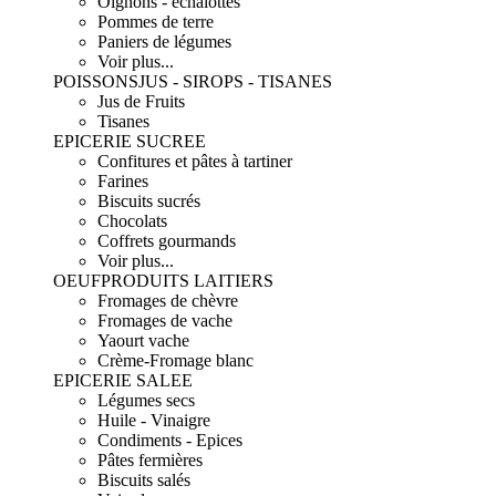
Oignons - échalottes
Pommes de terre
Paniers de légumes
Voir plus...
POISSONS
JUS - SIROPS - TISANES
Jus de Fruits
Tisanes
EPICERIE SUCREE
Confitures et pâtes à tartiner
Farines
Biscuits sucrés
Chocolats
Coffrets gourmands
Voir plus...
OEUF
PRODUITS LAITIERS
Fromages de chèvre
Fromages de vache
Yaourt vache
Crème-Fromage blanc
EPICERIE SALEE
Légumes secs
Huile - Vinaigre
Condiments - Epices
Pâtes fermières
Biscuits salés