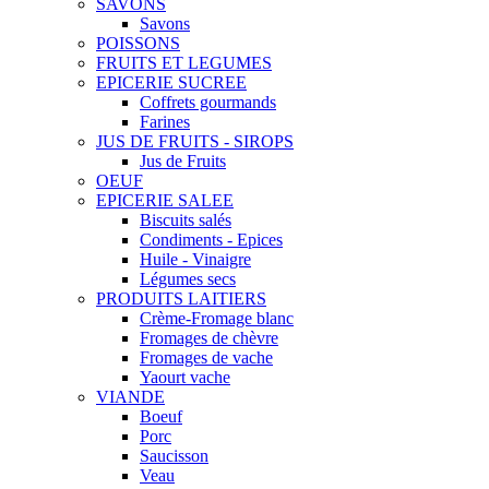
SAVONS
Savons
POISSONS
FRUITS ET LEGUMES
EPICERIE SUCREE
Coffrets gourmands
Farines
JUS DE FRUITS - SIROPS
Jus de Fruits
OEUF
EPICERIE SALEE
Biscuits salés
Condiments - Epices
Huile - Vinaigre
Légumes secs
PRODUITS LAITIERS
Crème-Fromage blanc
Fromages de chèvre
Fromages de vache
Yaourt vache
VIANDE
Boeuf
Porc
Saucisson
Veau