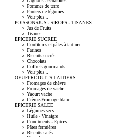
Oignons - échalottes
Pommes de terre
Paniers de légumes
Voir plus...
POISSONS
JUS - SIROPS - TISANES
Jus de Fruits
Tisanes
EPICERIE SUCREE
Confitures et pâtes à tartiner
Farines
Biscuits sucrés
Chocolats
Coffrets gourmands
Voir plus...
OEUF
PRODUITS LAITIERS
Fromages de chèvre
Fromages de vache
Yaourt vache
Crème-Fromage blanc
EPICERIE SALEE
Légumes secs
Huile - Vinaigre
Condiments - Epices
Pâtes fermières
Biscuits salés