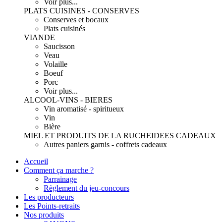
Voir plus...
PLATS CUISINES - CONSERVES
Conserves et bocaux
Plats cuisinés
VIANDE
Saucisson
Veau
Volaille
Boeuf
Porc
Voir plus...
ALCOOL-VINS - BIERES
Vin aromatisé - spiritueux
Vin
Bière
MIEL ET PRODUITS DE LA RUCHE
IDEES CADEAUX
Autres paniers garnis - coffrets cadeaux
Accueil
Comment ça marche ?
Parrainage
Règlement du jeu-concours
Les producteurs
Les Points-retraits
Nos produits