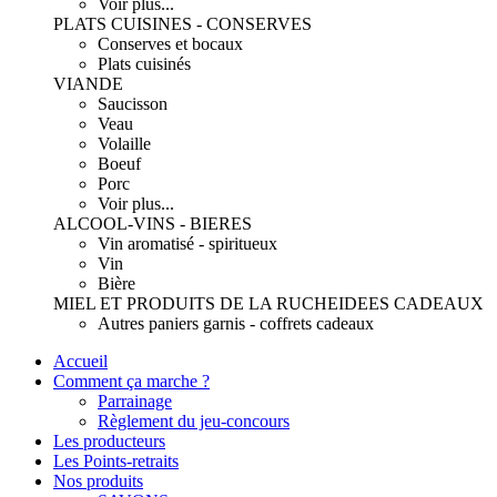
Voir plus...
PLATS CUISINES - CONSERVES
Conserves et bocaux
Plats cuisinés
VIANDE
Saucisson
Veau
Volaille
Boeuf
Porc
Voir plus...
ALCOOL-VINS - BIERES
Vin aromatisé - spiritueux
Vin
Bière
MIEL ET PRODUITS DE LA RUCHE
IDEES CADEAUX
Autres paniers garnis - coffrets cadeaux
Accueil
Comment ça marche ?
Parrainage
Règlement du jeu-concours
Les producteurs
Les Points-retraits
Nos produits