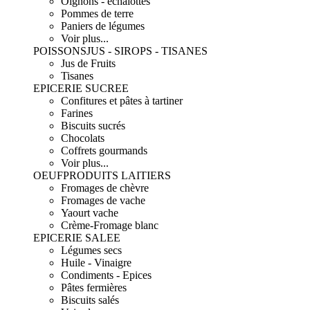
Oignons - échalottes
Pommes de terre
Paniers de légumes
Voir plus...
POISSONS
JUS - SIROPS - TISANES
Jus de Fruits
Tisanes
EPICERIE SUCREE
Confitures et pâtes à tartiner
Farines
Biscuits sucrés
Chocolats
Coffrets gourmands
Voir plus...
OEUF
PRODUITS LAITIERS
Fromages de chèvre
Fromages de vache
Yaourt vache
Crème-Fromage blanc
EPICERIE SALEE
Légumes secs
Huile - Vinaigre
Condiments - Epices
Pâtes fermières
Biscuits salés