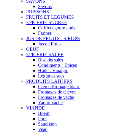
SAVONS
Savons
POISSONS
FRUITS ET LEGUMES
EPICERIE SUCREE
Coffrets gourmands
Farines
JUS DE FRUITS - SIROPS
Jus de Fruits
OEUF
EPICERIE SALEE
Biscuits salés
Condiments - Epices
Huile - Vinaigre
Légumes secs
PRODUITS LAITIERS
Crème-Fromage blanc
Fromages de chèvre
Fromages de vache
Yaourt vache
VIANDE
Boeuf
Porc
Saucisson
Veau