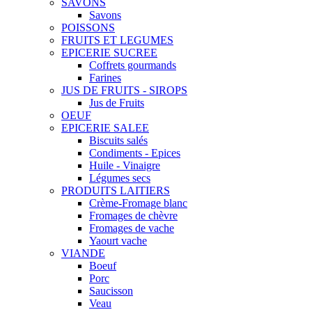
SAVONS
Savons
POISSONS
FRUITS ET LEGUMES
EPICERIE SUCREE
Coffrets gourmands
Farines
JUS DE FRUITS - SIROPS
Jus de Fruits
OEUF
EPICERIE SALEE
Biscuits salés
Condiments - Epices
Huile - Vinaigre
Légumes secs
PRODUITS LAITIERS
Crème-Fromage blanc
Fromages de chèvre
Fromages de vache
Yaourt vache
VIANDE
Boeuf
Porc
Saucisson
Veau