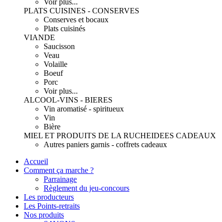
Voir plus...
PLATS CUISINES - CONSERVES
Conserves et bocaux
Plats cuisinés
VIANDE
Saucisson
Veau
Volaille
Boeuf
Porc
Voir plus...
ALCOOL-VINS - BIERES
Vin aromatisé - spiritueux
Vin
Bière
MIEL ET PRODUITS DE LA RUCHE
IDEES CADEAUX
Autres paniers garnis - coffrets cadeaux
Accueil
Comment ça marche ?
Parrainage
Règlement du jeu-concours
Les producteurs
Les Points-retraits
Nos produits