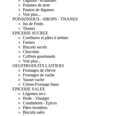
Oignons - échalottes
Pommes de terre
Paniers de légumes
Voir plus...
POISSONS
JUS - SIROPS - TISANES
Jus de Fruits
Tisanes
EPICERIE SUCREE
Confitures et pâtes à tartiner
Farines
Biscuits sucrés
Chocolats
Coffrets gourmands
Voir plus...
OEUF
PRODUITS LAITIERS
Fromages de chèvre
Fromages de vache
Yaourt vache
Crème-Fromage blanc
EPICERIE SALEE
Légumes secs
Huile - Vinaigre
Condiments - Epices
Pâtes fermières
Biscuits salés