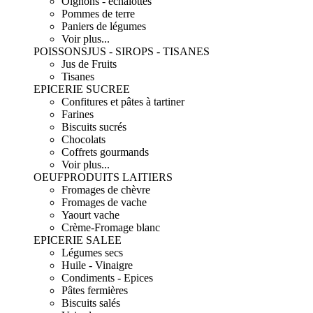
Oignons - échalottes
Pommes de terre
Paniers de légumes
Voir plus...
POISSONS
JUS - SIROPS - TISANES
Jus de Fruits
Tisanes
EPICERIE SUCREE
Confitures et pâtes à tartiner
Farines
Biscuits sucrés
Chocolats
Coffrets gourmands
Voir plus...
OEUF
PRODUITS LAITIERS
Fromages de chèvre
Fromages de vache
Yaourt vache
Crème-Fromage blanc
EPICERIE SALEE
Légumes secs
Huile - Vinaigre
Condiments - Epices
Pâtes fermières
Biscuits salés