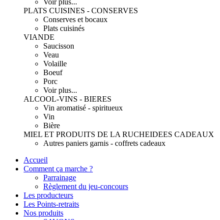
Voir plus...
PLATS CUISINES - CONSERVES
Conserves et bocaux
Plats cuisinés
VIANDE
Saucisson
Veau
Volaille
Boeuf
Porc
Voir plus...
ALCOOL-VINS - BIERES
Vin aromatisé - spiritueux
Vin
Bière
MIEL ET PRODUITS DE LA RUCHE
IDEES CADEAUX
Autres paniers garnis - coffrets cadeaux
Accueil
Comment ça marche ?
Parrainage
Règlement du jeu-concours
Les producteurs
Les Points-retraits
Nos produits