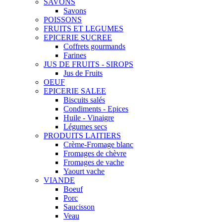
SAVONS
Savons
POISSONS
FRUITS ET LEGUMES
EPICERIE SUCREE
Coffrets gourmands
Farines
JUS DE FRUITS - SIROPS
Jus de Fruits
OEUF
EPICERIE SALEE
Biscuits salés
Condiments - Epices
Huile - Vinaigre
Légumes secs
PRODUITS LAITIERS
Crème-Fromage blanc
Fromages de chèvre
Fromages de vache
Yaourt vache
VIANDE
Boeuf
Porc
Saucisson
Veau