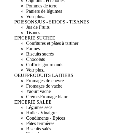
Oignons - échalottes
Pommes de terre
Paniers de légumes
Voir plus...
POISSONS
JUS - SIROPS - TISANES
Jus de Fruits
Tisanes
EPICERIE SUCREE
Confitures et pâtes à tartiner
Farines
Biscuits sucrés
Chocolats
Coffrets gourmands
Voir plus...
OEUF
PRODUITS LAITIERS
Fromages de chèvre
Fromages de vache
Yaourt vache
Crème-Fromage blanc
EPICERIE SALEE
Légumes secs
Huile - Vinaigre
Condiments - Epices
Pâtes fermières
Biscuits salés