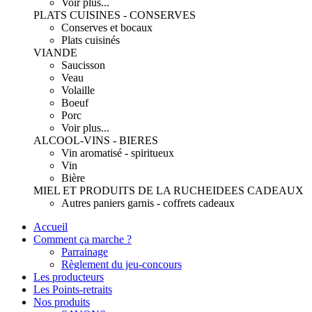
Voir plus...
PLATS CUISINES - CONSERVES
Conserves et bocaux
Plats cuisinés
VIANDE
Saucisson
Veau
Volaille
Boeuf
Porc
Voir plus...
ALCOOL-VINS - BIERES
Vin aromatisé - spiritueux
Vin
Bière
MIEL ET PRODUITS DE LA RUCHE
IDEES CADEAUX
Autres paniers garnis - coffrets cadeaux
Accueil
Comment ça marche ?
Parrainage
Règlement du jeu-concours
Les producteurs
Les Points-retraits
Nos produits