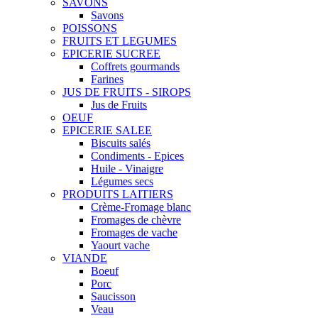
SAVONS
Savons
POISSONS
FRUITS ET LEGUMES
EPICERIE SUCREE
Coffrets gourmands
Farines
JUS DE FRUITS - SIROPS
Jus de Fruits
OEUF
EPICERIE SALEE
Biscuits salés
Condiments - Epices
Huile - Vinaigre
Légumes secs
PRODUITS LAITIERS
Crème-Fromage blanc
Fromages de chèvre
Fromages de vache
Yaourt vache
VIANDE
Boeuf
Porc
Saucisson
Veau