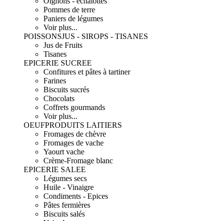
Oignons - échalottes
Pommes de terre
Paniers de légumes
Voir plus...
POISSONS
JUS - SIROPS - TISANES
Jus de Fruits
Tisanes
EPICERIE SUCREE
Confitures et pâtes à tartiner
Farines
Biscuits sucrés
Chocolats
Coffrets gourmands
Voir plus...
OEUF
PRODUITS LAITIERS
Fromages de chèvre
Fromages de vache
Yaourt vache
Crème-Fromage blanc
EPICERIE SALEE
Légumes secs
Huile - Vinaigre
Condiments - Epices
Pâtes fermières
Biscuits salés