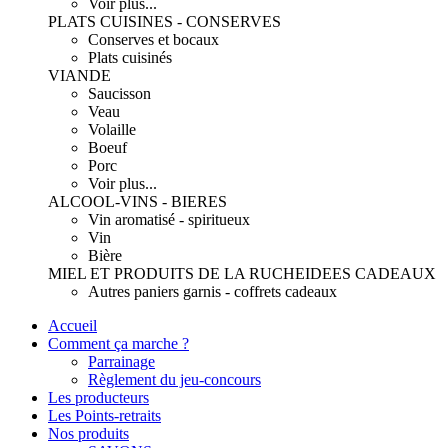
Voir plus...
PLATS CUISINES - CONSERVES
Conserves et bocaux
Plats cuisinés
VIANDE
Saucisson
Veau
Volaille
Boeuf
Porc
Voir plus...
ALCOOL-VINS - BIERES
Vin aromatisé - spiritueux
Vin
Bière
MIEL ET PRODUITS DE LA RUCHE
IDEES CADEAUX
Autres paniers garnis - coffrets cadeaux
Accueil
Comment ça marche ?
Parrainage
Règlement du jeu-concours
Les producteurs
Les Points-retraits
Nos produits