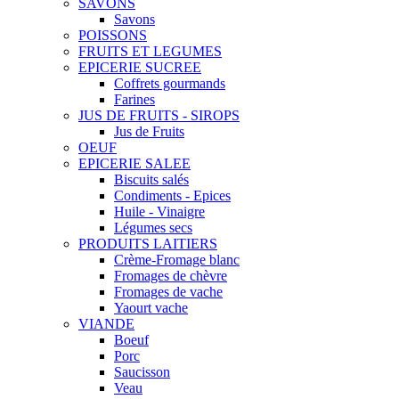
SAVONS
Savons
POISSONS
FRUITS ET LEGUMES
EPICERIE SUCREE
Coffrets gourmands
Farines
JUS DE FRUITS - SIROPS
Jus de Fruits
OEUF
EPICERIE SALEE
Biscuits salés
Condiments - Epices
Huile - Vinaigre
Légumes secs
PRODUITS LAITIERS
Crème-Fromage blanc
Fromages de chèvre
Fromages de vache
Yaourt vache
VIANDE
Boeuf
Porc
Saucisson
Veau