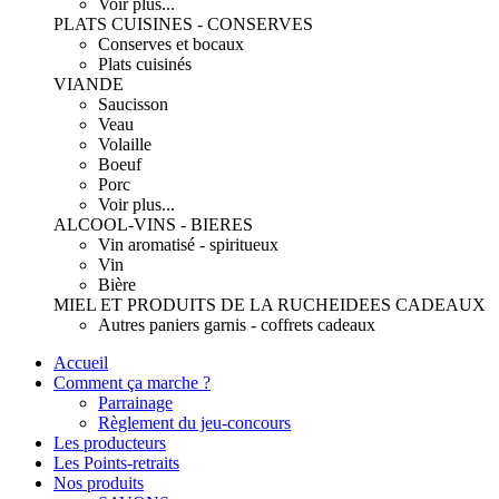
Voir plus...
PLATS CUISINES - CONSERVES
Conserves et bocaux
Plats cuisinés
VIANDE
Saucisson
Veau
Volaille
Boeuf
Porc
Voir plus...
ALCOOL-VINS - BIERES
Vin aromatisé - spiritueux
Vin
Bière
MIEL ET PRODUITS DE LA RUCHE
IDEES CADEAUX
Autres paniers garnis - coffrets cadeaux
Accueil
Comment ça marche ?
Parrainage
Règlement du jeu-concours
Les producteurs
Les Points-retraits
Nos produits