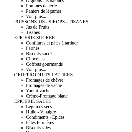
Oignons - échalottes
Pommes de terre
Paniers de légumes
Voir plus...
POISSONS
JUS - SIROPS - TISANES
Jus de Fruits
Tisanes
EPICERIE SUCREE
Confitures et pâtes à tartiner
Farines
Biscuits sucrés
Chocolats
Coffrets gourmands
Voir plus...
OEUF
PRODUITS LAITIERS
Fromages de chèvre
Fromages de vache
Yaourt vache
Crème-Fromage blanc
EPICERIE SALEE
Légumes secs
Huile - Vinaigre
Condiments - Epices
Pâtes fermières
Biscuits salés