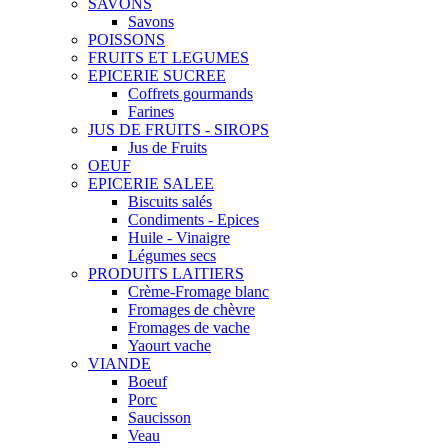
SAVONS
Savons
POISSONS
FRUITS ET LEGUMES
EPICERIE SUCREE
Coffrets gourmands
Farines
JUS DE FRUITS - SIROPS
Jus de Fruits
OEUF
EPICERIE SALEE
Biscuits salés
Condiments - Epices
Huile - Vinaigre
Légumes secs
PRODUITS LAITIERS
Crème-Fromage blanc
Fromages de chèvre
Fromages de vache
Yaourt vache
VIANDE
Boeuf
Porc
Saucisson
Veau