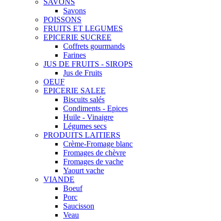
SAVONS
Savons
POISSONS
FRUITS ET LEGUMES
EPICERIE SUCREE
Coffrets gourmands
Farines
JUS DE FRUITS - SIROPS
Jus de Fruits
OEUF
EPICERIE SALEE
Biscuits salés
Condiments - Epices
Huile - Vinaigre
Légumes secs
PRODUITS LAITIERS
Crème-Fromage blanc
Fromages de chèvre
Fromages de vache
Yaourt vache
VIANDE
Boeuf
Porc
Saucisson
Veau