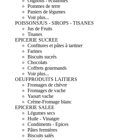
Oignons - échalottes
Pommes de terre
Paniers de légumes
Voir plus...
POISSONS
JUS - SIROPS - TISANES
Jus de Fruits
Tisanes
EPICERIE SUCREE
Confitures et pâtes à tartiner
Farines
Biscuits sucrés
Chocolats
Coffrets gourmands
Voir plus...
OEUF
PRODUITS LAITIERS
Fromages de chèvre
Fromages de vache
Yaourt vache
Crème-Fromage blanc
EPICERIE SALEE
Légumes secs
Huile - Vinaigre
Condiments - Epices
Pâtes fermières
Biscuits salés