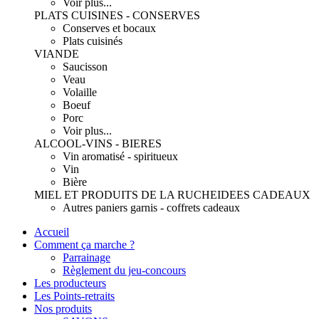
Voir plus...
PLATS CUISINES - CONSERVES
Conserves et bocaux
Plats cuisinés
VIANDE
Saucisson
Veau
Volaille
Boeuf
Porc
Voir plus...
ALCOOL-VINS - BIERES
Vin aromatisé - spiritueux
Vin
Bière
MIEL ET PRODUITS DE LA RUCHE
IDEES CADEAUX
Autres paniers garnis - coffrets cadeaux
Accueil
Comment ça marche ?
Parrainage
Règlement du jeu-concours
Les producteurs
Les Points-retraits
Nos produits