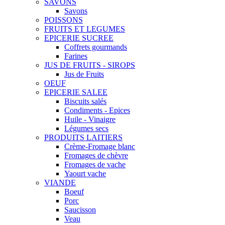
SAVONS
Savons
POISSONS
FRUITS ET LEGUMES
EPICERIE SUCREE
Coffrets gourmands
Farines
JUS DE FRUITS - SIROPS
Jus de Fruits
OEUF
EPICERIE SALEE
Biscuits salés
Condiments - Epices
Huile - Vinaigre
Légumes secs
PRODUITS LAITIERS
Crème-Fromage blanc
Fromages de chèvre
Fromages de vache
Yaourt vache
VIANDE
Boeuf
Porc
Saucisson
Veau