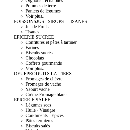
Oignons - échalottes
Pommes de terre
Paniers de légumes
Voir plus...
POISSONS
JUS - SIROPS - TISANES
Jus de Fruits
Tisanes
EPICERIE SUCREE
Confitures et pâtes à tartiner
Farines
Biscuits sucrés
Chocolats
Coffrets gourmands
Voir plus...
OEUF
PRODUITS LAITIERS
Fromages de chèvre
Fromages de vache
Yaourt vache
Crème-Fromage blanc
EPICERIE SALEE
Légumes secs
Huile - Vinaigre
Condiments - Epices
Pâtes fermières
Biscuits salés