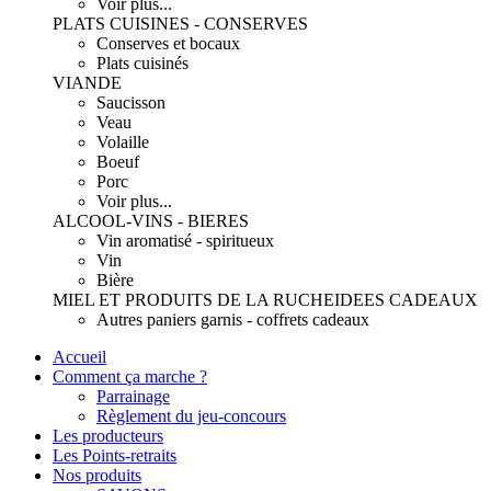
Voir plus...
PLATS CUISINES - CONSERVES
Conserves et bocaux
Plats cuisinés
VIANDE
Saucisson
Veau
Volaille
Boeuf
Porc
Voir plus...
ALCOOL-VINS - BIERES
Vin aromatisé - spiritueux
Vin
Bière
MIEL ET PRODUITS DE LA RUCHE
IDEES CADEAUX
Autres paniers garnis - coffrets cadeaux
Accueil
Comment ça marche ?
Parrainage
Règlement du jeu-concours
Les producteurs
Les Points-retraits
Nos produits