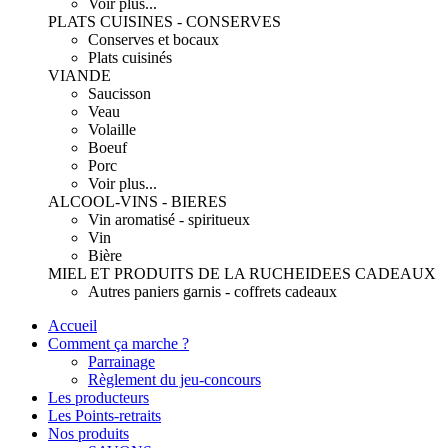
Voir plus...
PLATS CUISINES - CONSERVES
Conserves et bocaux
Plats cuisinés
VIANDE
Saucisson
Veau
Volaille
Boeuf
Porc
Voir plus...
ALCOOL-VINS - BIERES
Vin aromatisé - spiritueux
Vin
Bière
MIEL ET PRODUITS DE LA RUCHE
IDEES CADEAUX
Autres paniers garnis - coffrets cadeaux
Accueil
Comment ça marche ?
Parrainage
Règlement du jeu-concours
Les producteurs
Les Points-retraits
Nos produits