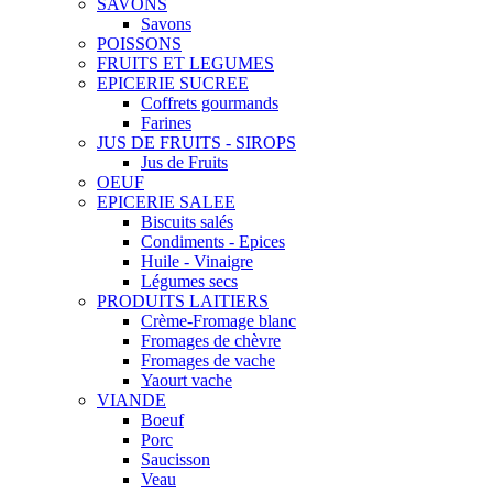
SAVONS
Savons
POISSONS
FRUITS ET LEGUMES
EPICERIE SUCREE
Coffrets gourmands
Farines
JUS DE FRUITS - SIROPS
Jus de Fruits
OEUF
EPICERIE SALEE
Biscuits salés
Condiments - Epices
Huile - Vinaigre
Légumes secs
PRODUITS LAITIERS
Crème-Fromage blanc
Fromages de chèvre
Fromages de vache
Yaourt vache
VIANDE
Boeuf
Porc
Saucisson
Veau