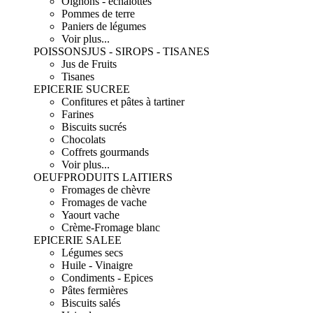
Oignons - échalottes
Pommes de terre
Paniers de légumes
Voir plus...
POISSONS
JUS - SIROPS - TISANES
Jus de Fruits
Tisanes
EPICERIE SUCREE
Confitures et pâtes à tartiner
Farines
Biscuits sucrés
Chocolats
Coffrets gourmands
Voir plus...
OEUF
PRODUITS LAITIERS
Fromages de chèvre
Fromages de vache
Yaourt vache
Crème-Fromage blanc
EPICERIE SALEE
Légumes secs
Huile - Vinaigre
Condiments - Epices
Pâtes fermières
Biscuits salés