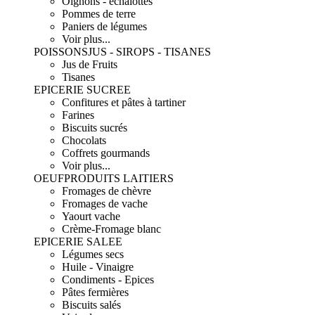
Oignons - échalottes
Pommes de terre
Paniers de légumes
Voir plus...
POISSONS
JUS - SIROPS - TISANES
Jus de Fruits
Tisanes
EPICERIE SUCREE
Confitures et pâtes à tartiner
Farines
Biscuits sucrés
Chocolats
Coffrets gourmands
Voir plus...
OEUF
PRODUITS LAITIERS
Fromages de chèvre
Fromages de vache
Yaourt vache
Crème-Fromage blanc
EPICERIE SALEE
Légumes secs
Huile - Vinaigre
Condiments - Epices
Pâtes fermières
Biscuits salés