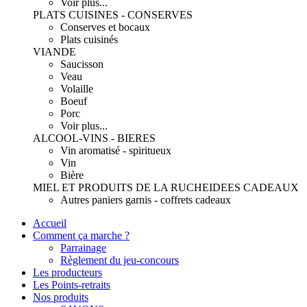
Voir plus...
PLATS CUISINES - CONSERVES
Conserves et bocaux
Plats cuisinés
VIANDE
Saucisson
Veau
Volaille
Boeuf
Porc
Voir plus...
ALCOOL-VINS - BIERES
Vin aromatisé - spiritueux
Vin
Bière
MIEL ET PRODUITS DE LA RUCHE
IDEES CADEAUX
Autres paniers garnis - coffrets cadeaux
Accueil
Comment ça marche ?
Parrainage
Règlement du jeu-concours
Les producteurs
Les Points-retraits
Nos produits