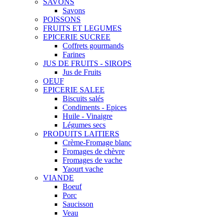
SAVONS
Savons
POISSONS
FRUITS ET LEGUMES
EPICERIE SUCREE
Coffrets gourmands
Farines
JUS DE FRUITS - SIROPS
Jus de Fruits
OEUF
EPICERIE SALEE
Biscuits salés
Condiments - Epices
Huile - Vinaigre
Légumes secs
PRODUITS LAITIERS
Crème-Fromage blanc
Fromages de chèvre
Fromages de vache
Yaourt vache
VIANDE
Boeuf
Porc
Saucisson
Veau