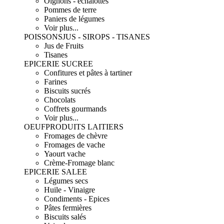
Oignons - échalottes
Pommes de terre
Paniers de légumes
Voir plus...
POISSONS
JUS - SIROPS - TISANES
Jus de Fruits
Tisanes
EPICERIE SUCREE
Confitures et pâtes à tartiner
Farines
Biscuits sucrés
Chocolats
Coffrets gourmands
Voir plus...
OEUF
PRODUITS LAITIERS
Fromages de chèvre
Fromages de vache
Yaourt vache
Crème-Fromage blanc
EPICERIE SALEE
Légumes secs
Huile - Vinaigre
Condiments - Epices
Pâtes fermières
Biscuits salés