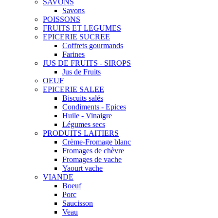
SAVONS
Savons
POISSONS
FRUITS ET LEGUMES
EPICERIE SUCREE
Coffrets gourmands
Farines
JUS DE FRUITS - SIROPS
Jus de Fruits
OEUF
EPICERIE SALEE
Biscuits salés
Condiments - Epices
Huile - Vinaigre
Légumes secs
PRODUITS LAITIERS
Crème-Fromage blanc
Fromages de chèvre
Fromages de vache
Yaourt vache
VIANDE
Boeuf
Porc
Saucisson
Veau