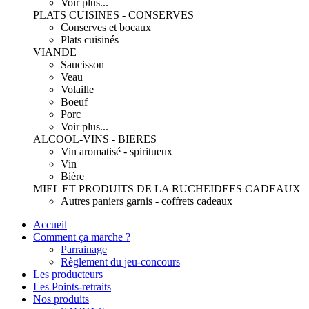
Voir plus...
PLATS CUISINES - CONSERVES
Conserves et bocaux
Plats cuisinés
VIANDE
Saucisson
Veau
Volaille
Boeuf
Porc
Voir plus...
ALCOOL-VINS - BIERES
Vin aromatisé - spiritueux
Vin
Bière
MIEL ET PRODUITS DE LA RUCHE
IDEES CADEAUX
Autres paniers garnis - coffrets cadeaux
Accueil
Comment ça marche ?
Parrainage
Règlement du jeu-concours
Les producteurs
Les Points-retraits
Nos produits